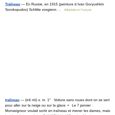
Traîneau
— En Russie, en 1915 (peinture d Ivan Goryushkin
Sorokopudov) Schlitte vosgienn …
Wikipédia en Français
traîneau
— (trê nô) s. m. 1° Voiture sans roues dont on se sert
pour aller sur la neige ou sur la glace. • Le 7 janvier :
Monseigneur voulait sortir en traîneau et mener les dames, mais