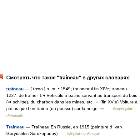
Смотреть что такое "traîneau" в других словарях:
traîneau
— [ trɛno ] n. m. • 1549; trainneaul fin XIVe; traneau
1227; de traîner 1 ♦ Véhicule à patins servant au transport du bois
(⇒ schlitte), du charbon dans les mines, etc. ♢ (fin XVIe) Voiture à
patins que l on traîne (ou pousse) sur la neige. ⇒ …
Encyclopédie
Universelle
Traineau
— Traîneau En Russie, en 1915 (peinture d Ivan
Goryushkin Sorokopudov) …
Wikipédia en Français