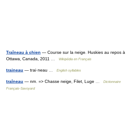
Traîneau à chien
— Course sur la neige. Huskies au repos à
Ottawa, Canada, 2011 …
Wikipédia en Français
traineau
— trai·neau …
English syllables
traîneau
— nm. => Chasse neige, Filet, Luge …
Dictionnaire
Français-Savoyard