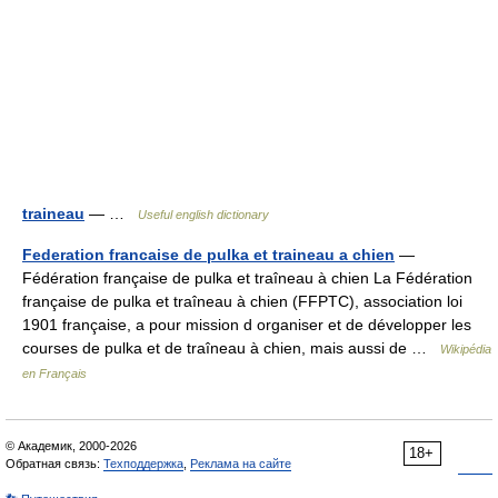
traineau
— …
Useful english dictionary
Federation francaise de pulka et traineau a chien
—
Fédération française de pulka et traîneau à chien La Fédération
française de pulka et traîneau à chien (FFPTC), association loi
1901 française, a pour mission d organiser et de développer les
courses de pulka et de traîneau à chien, mais aussi de …
Wikipédia
en Français
© Академик, 2000-2026
18+
Обратная связь:
Техподдержка
,
Реклама на сайте